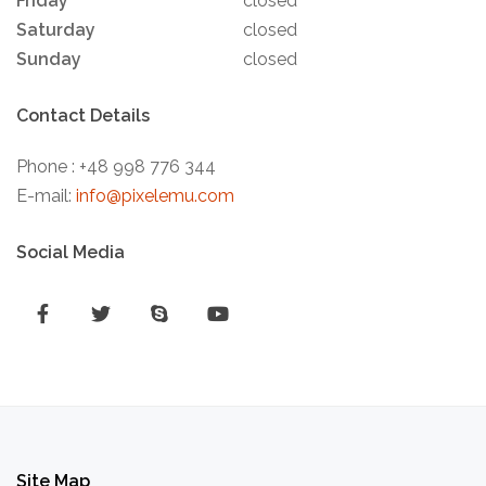
Friday
closed
Saturday
closed
Sunday
closed
Contact Details
Phone : +48 998 776 344
E-mail:
info@pixelemu.com
Social Media
F
T
S
Y
a
w
k
o
c
i
y
u
e
t
p
t
b
t
e
u
Site
Map