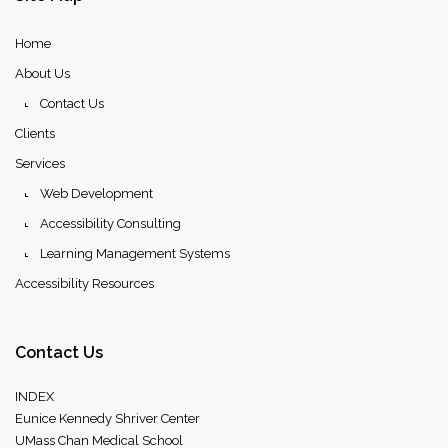
o
e
b
o
r
e
Home
k
About Us
Contact Us
Clients
Services
Web Development
Accessibility Consulting
Learning Management Systems
Accessibility Resources
Contact
Us
INDEX
Eunice Kennedy Shriver Center
UMass Chan Medical School