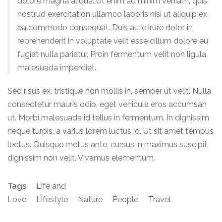
dolore magna aliqua. Ut enim ad minim veniam, quis
nostrud exercitation ullamco laboris nisi ut aliquip ex
ea commodo consequat. Duis aute irure dolor in
reprehenderit in voluptate velit esse cillum dolore eu
fugiat nulla pariatur. Proin fermentum velit non ligula
malesuada imperdiet.
Sed risus ex, tristique non mollis in, semper ut velit. Nulla
consectetur mauris odio, eget vehicula eros accumsan
ut. Morbi malesuada id tellus in fermentum. In dignissim
neque turpis, a varius lorem luctus id. Ut sit amet tempus
lectus. Quisque metus ante, cursus in maximus suscipit,
dignissim non velit. Vivamus elementum.
Tags
Life and
Love
Lifestyle
Nature
People
Travel