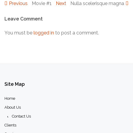
Previous
Previous
Movie #1
Next
Next
Nulla scelerisque magna
Post
post:
post:
Leave Comment
navigation
You must be
logged in
to post a comment.
Site
Map
Home
About Us
Contact Us
Clients