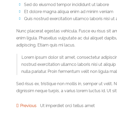
Sed do eiusmod tempor incididunt ut labore
Et dolore magna aliqua enim ad minim veniam
Quis nostrud exercitation ullamco laboris nisi ut 
Nunc placerat egestas vehicula. Fusce eu risus sit ame
enim ligula. Phasellus vulputate ac dui aliquet dapi
adipiscing. Etiam quis mi lacus.
Lorem ipsum dolor sit amet, consectetur adipiscin
nostrud exercitation ullamco laboris nisi ut aliqu
nulla pariatur. Proin fermentum velit non ligula m
Sed risus ex, tristique non mollis in, semper ut veli
dignissim neque turpis, a varius lorem luctus id. Ut
Previous
Previous
Ut imperdiet orci tellus amet
Post
post: