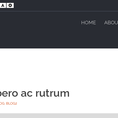
maller
Default
Larger
ont
Font
Font
HOME
ABOU
bero ac rutrum
OG
,
BLOG2