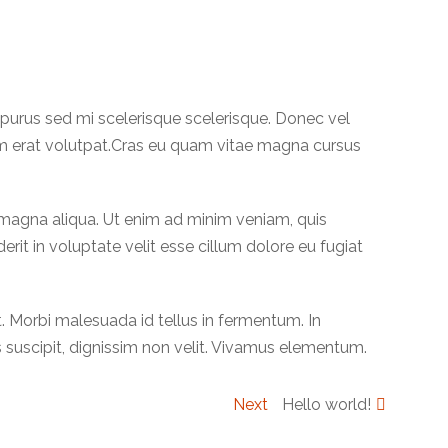
la purus sed mi scelerisque scelerisque. Donec vel
uam erat volutpat.Cras eu quam vitae magna cursus
 magna aliqua. Ut enim ad minim veniam, quis
rit in voluptate velit esse cillum dolore eu fugiat
t. Morbi malesuada id tellus in fermentum. In
s suscipit, dignissim non velit. Vivamus elementum.
Next
Next
Hello world!
post: