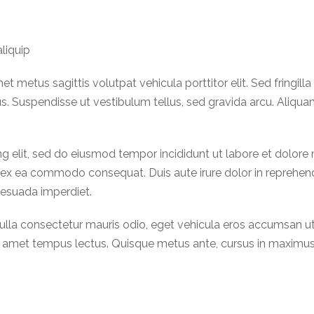
aliquip
t metus sagittis volutpat vehicula porttitor elit. Sed fringil
bus. Suspendisse ut vestibulum tellus, sed gravida arcu. Aliq
g elit, sed do eiusmod tempor incididunt ut labore et dolore
ip ex ea commodo consequat. Duis aute irure dolor in reprehende
alesuada imperdiet.
t. Nulla consectetur mauris odio, eget vehicula eros accumsan u
 sit amet tempus lectus. Quisque metus ante, cursus in maximu