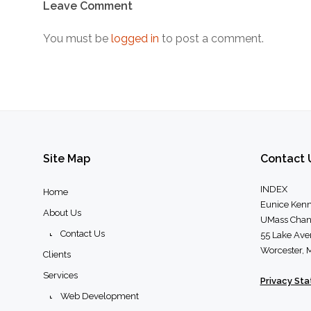
Leave Comment
navigation
You must be
logged in
to post a comment.
Site
Map
Contact
INDEX
Home
Eunice Kenn
About Us
UMass Chan
Contact Us
55 Lake Ave
Worcester,
Clients
Services
Privacy St
Web Development